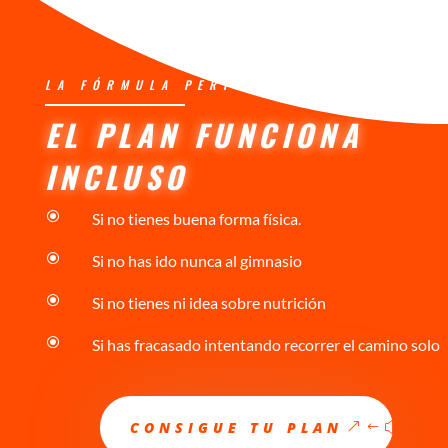
LA FÓRMULA PERFECTA
EL PLAN FUNCIONA
INCLUSO
\
Si no tienes buena forma física.
\
Si no has ido nunca al gimnasio
\
Si no tienes ni idea sobre nutrición
\
Si has fracasado intentando recorrer el camino solo
CONSIGUE TU PLAN