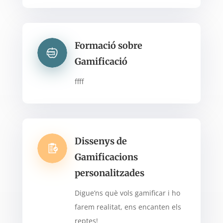
Formació sobre
Gamificació
ffff
Dissenys de
Gamificacions
personalitzades
Digue’ns què vols gamificar i ho
farem realitat, ens encanten els
reptes!