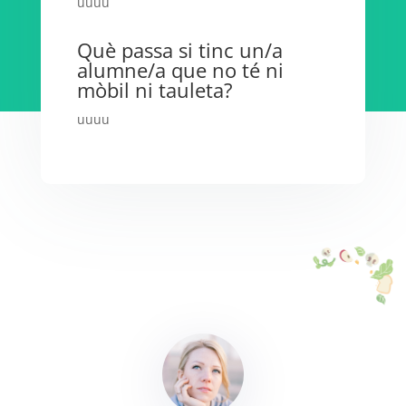
uuuu
Què passa si tinc un/a
alumne/a que no té ni
mòbil ni tauleta?
uuuu